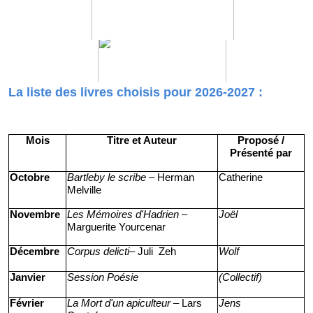
La liste des livres choisis pour 2026-2027 :
Mois
Titre et Auteur
Proposé /
Présenté par
Octobre
Bartleby le scribe
– Herman
Catherine
Melville
Novembre
Les Mémoires d'Hadrien
–
Joël
Marguerite Yourcenar
Décembre
Corpus delicti
– Juli Zeh
Wolf
Janvier
Session Poésie
(Collectif)
Février
La Mort d'un apiculteur
– Lars
Jens