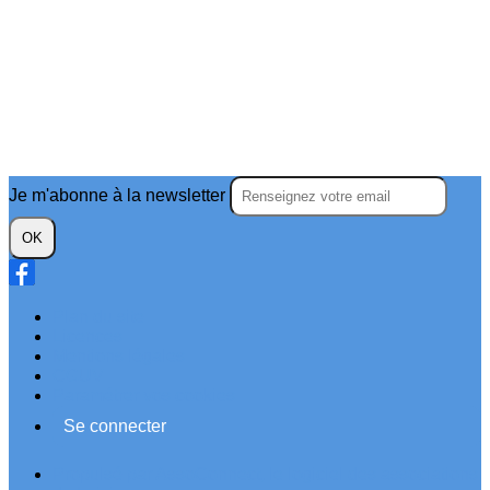
Je m'abonne à la newsletter
OK
Plan du site
Licences
Mentions légales
CGUV
Paramétrer vos cookies
Se connecter
Propulsé par AssoConnect, le logiciel des associations