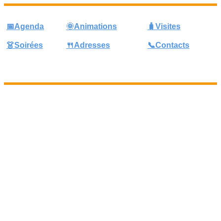
📅Agenda
🌞Animations
🧳Visites
👗Soirées
🍴Adresses
📞Contacts