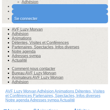
Adhésion
Se connecter
AVF Luzy Morvan
Adhésion
Animations
Détentes, Visites et Conférences
Partenaires, Spectacles, Infos diverses
Notre agenda
Adresses sympa
Actualité
Comment nous contacter
Bureau AVF Luzy Morvan
Animateurs AVF Luzy Morvan
Adhésion
AVF Luzy Morvan
Adhésion
Animations
Détentes, Visites
et Conférences
Partenaires, Spectacles, Infos diverses
Notre agenda
Adresses sympa
Actualité