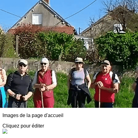
Exporter les lignes sélectionnées
Exporter toutes les colonnes
Exporter uniquement les colonnes affichées
Menu
<
>
AVF Luzy Morvan
Adhésion
Animations
Détentes, Visites et Conférences
Partenaires, Spectacles, Infos diverses
Notre agenda
Adresses sympa
Actualité
?>
Images de la page d'accueil
Cliquez pour éditer