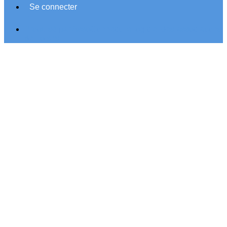
Se connecter
Propulsé par AssoConnect, le logiciel des associations
de Loisirs