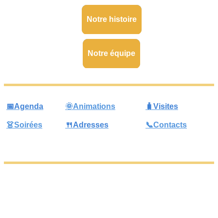
Notre histoire
Notre équipe
📅Agenda
🌞Animations
🧳Visites
👗Soirées
🍴Adresses
📞Contacts