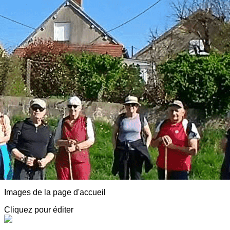
Exporter les lignes sélectionnées
Exporter toutes les colonnes
Exporter uniquement les colonnes affichées
Menu
<
>
AVF Luzy Morvan
Adhésion
Animations
Détentes, Visites et Conférences
Partenaires, Spectacles, Infos diverses
Notre agenda
Adresses sympa
Actualité
?>
Images de la page d'accueil
Cliquez pour éditer