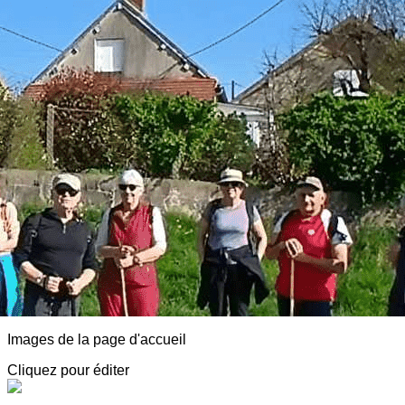
Exporter les lignes sélectionnées
Exporter toutes les colonnes
Exporter uniquement les colonnes affichées
Menu
<
>
AVF Luzy Morvan
Adhésion
Animations
Détentes, Visites et Conférences
Partenaires, Spectacles, Infos diverses
Notre agenda
Adresses sympa
Actualité
?>
Images de la page d'accueil
Cliquez pour éditer