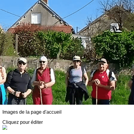
Exporter les lignes sélectionnées
Exporter toutes les colonnes
Exporter uniquement les colonnes affichées
Menu
<
>
AVF Luzy Morvan
Adhésion
Animations
Détentes, Visites et Conférences
Partenaires, Spectacles, Infos diverses
Notre agenda
Adresses sympa
Actualité
?>
Images de la page d'accueil
Cliquez pour éditer