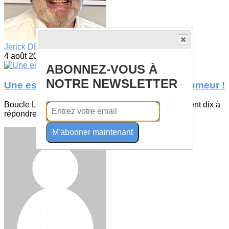
Jerick DEVELLE
4 août 2026
ABONNEZ-VOUS À
NOTRE NEWSLETTER
Une escapade à vélo pleine de bonne humeur !
Boucle Luzy – Saint-Léger via LarochemillayIls étaient dix à
répondre présents pour cette belle...
M'abonner maintenant