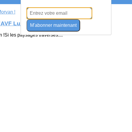
 l'AVF Luzy Morvan !
M'abonner maintenant
n !Si les paysages traversés:...