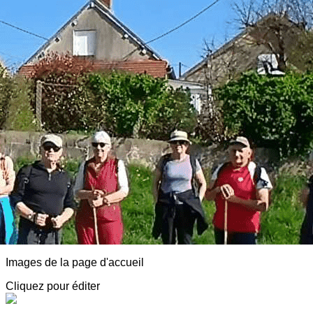
Exporter les lignes sélectionnées
Exporter toutes les colonnes
Exporter uniquement les colonnes affichées
Menu
<
>
AVF Luzy Morvan
Adhésion
Animations
Détentes, Visites et Conférences
Partenaires, Spectacles, Infos diverses
Notre agenda
Adresses sympa
Actualité
?>
Images de la page d'accueil
Cliquez pour éditer