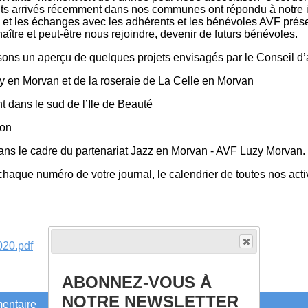
s arrivés récemment dans nos communes ont répondu à notre in
ers et les échanges avec les adhérents et les bénévoles AVF prés
tre et peut-être nous rejoindre, devenir de futurs bénévoles.
ns un aperçu de quelques projets envisagés par le Conseil d’a
ny en Morvan et de la roseraie de La Celle en Morvan
t dans le sud de l’Ile de Beauté
jon
dans le cadre du partenariat Jazz en Morvan - AVF Luzy Morvan.
haque numéro de votre journal, le calendrier de toutes nos acti
020.pdf
ABONNEZ-VOUS À
NOTRE NEWSLETTER
entaire