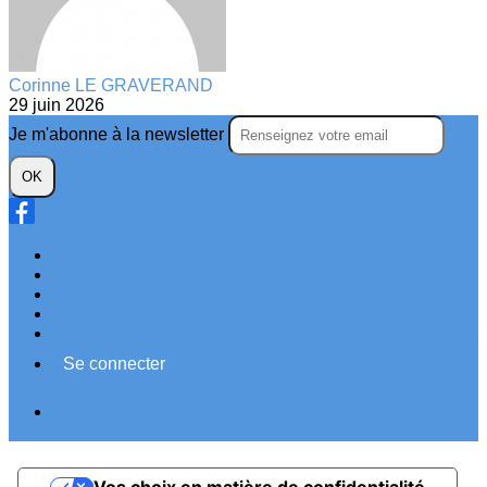
Corinne LE GRAVERAND
29 juin 2026
Je m'abonne à la newsletter
OK
Plan du site
Licences
Mentions légales
CGUV
Paramétrer vos cookies
Se connecter
Propulsé par AssoConnect, le logiciel des associations
de Loisirs