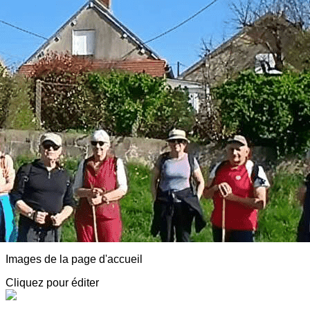
Exporter les lignes sélectionnées
Exporter toutes les colonnes
Exporter uniquement les colonnes affichées
Menu
<
>
AVF Luzy Morvan
Adhésion
Animations
Détentes, Visites et Conférences
Partenaires, Spectacles, Infos diverses
Notre agenda
Adresses sympa
Actualité
?>
Images de la page d'accueil
Cliquez pour éditer