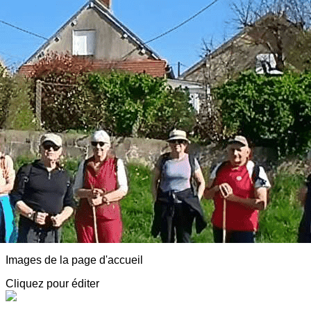
Exporter les lignes sélectionnées
Exporter toutes les colonnes
Exporter uniquement les colonnes affichées
Menu
<
>
AVF Luzy Morvan
Adhésion
Animations
Détentes, Visites et Conférences
Partenaires, Spectacles, Infos diverses
Notre agenda
Adresses sympa
Actualité
?>
Images de la page d'accueil
Cliquez pour éditer