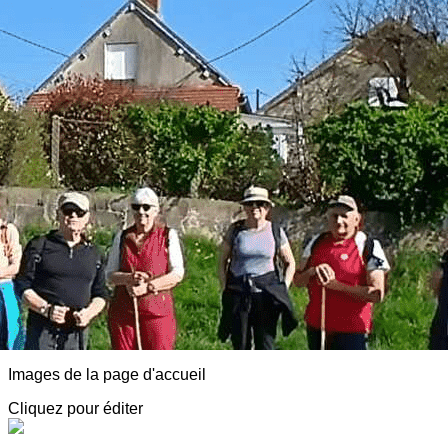
Exporter les lignes sélectionnées
Exporter toutes les colonnes
Exporter uniquement les colonnes affichées
Menu
<
>
AVF Luzy Morvan
Adhésion
Animations
Détentes, Visites et Conférences
Partenaires, Spectacles, Infos diverses
Notre agenda
Adresses sympa
Actualité
?>
Images de la page d'accueil
Cliquez pour éditer